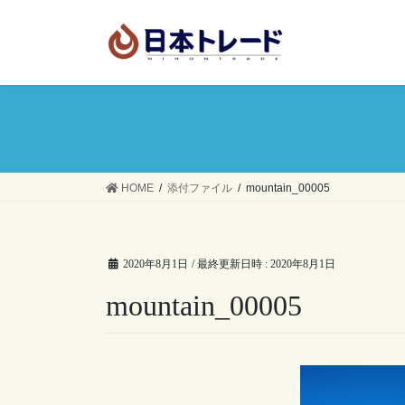
コ
ナ
ン
ビ
テ
ゲ
ン
ー
ツ
シ
へ
ョ
ス
ン
キ
に
ッ
移
HOME
添付ファイル
mountain_00005
プ
動
2020年8月1日
/ 最終更新日時 :
2020年8月1日
mountain_00005