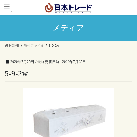
コ
ナ
ン
ビ
テ
ゲ
ン
ー
メディア
ツ
シ
へ
ョ
ス
ン
HOME
添付ファイル
5-9-2w
キ
に
ッ
移
プ
動
2020年7月25日
/ 最終更新日時 :
2020年7月25日
5-9-2w