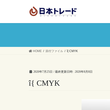
コ
ナ
ン
ビ
テ
ゲ
ン
ー
ツ
シ
へ
ョ
ス
ン
キ
に
ッ
移
HOME
添付ファイル
î{ CMYK
プ
動
2020年7月25日
/ 最終更新日時 :
2020年8月8日
î{ CMYK